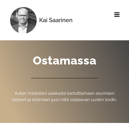
Skip
to
content
Kai Saarinen
Ostamassa
Autan mielelläni asiakasta kartoittamaan asumisen
tarpeet ja etsimään juuri niitä vastaavan uuden kodin.