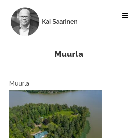
Skip
to
content
Kai Saarinen
Muurla
Muurla