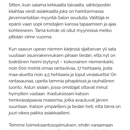
Sitten, kuin salama kirkkaalta taivaalta, sähköpostiin
kilahtaa viesti asiakkaalta joka on harkitsemassa
järvenrantatilan myyntiä Salon seudulla. Välittäjä ei
epäröi vaan sopii omistajien kanssa tapaamisen ja ajaa
kohteeseen. Tämä kohde oli ollut myynnissä melko
pitkään viime vuonna.
Kun saavun upean niemen kärjessä sijaitsevan yli sata
vuotiaan asuinrakennuksen pihaan tiedän, että nyt on
todellinen helmi löytynyt – kokonainen niemenkärki,
noin 600 metriä omaa rantaviivaa, 17 hehtaaria, josta
maa-aluetta noin 4,5 hehtaaria ja loput vesialuetta! On
rantasaunaa, upeita tammia pihapiirissä ja rauhallinen
luonto. Astun sisään, jossa omistajat ottavat minut
hymyillen vastaan. Ihastuksissani katson
henkeäsalpaavia maisemia, jotka avautuvat järven
suuntaan. Katson ympärilleni ja tiedän heti, että tämä on
juuri oikea paikka asiakkaalleni.
Teimme toimeksiantosopimuksen, ehdin varaamaan