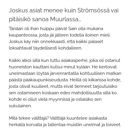
Joskus asiat menee kuin Strömsössä vai
pitäisikö sanoa Muurlassa…
Tänään oli ihan huippu päivä! Sain olla mukana
kaupanteossa, josta jäi jälleen todella iloinen mieli.
Joskus käy niin onnekkaasti, että kaikki palaset
loksahtavat täydellisesti kohdalleen.
Kaikki alkoi siitä kun tuttu asiakasperhe, joka oli ostanut
huoneiston kauttani kutsui minut kylään. He kertoivat
unelmastaan löytää järvenrantatila kohtuullisen matkan
päästä pääkaupunkiseudusta. Heillä oli kiikarissa kohde,
josta olivat kuulleet, mutta eivät tienneet tarjoutuisiko
sen ostamiseen koskaan edes mahdollisuutta sillä ko.
kohde ei ollut vielä myynnissä ja ostaisiko sen
sukulainen.
Mitä tekee välittäjä? Välittäjä kuuntelee asiakasta
herkällä korvalla ja tallentaa muistiin unelmat ja toiveet.