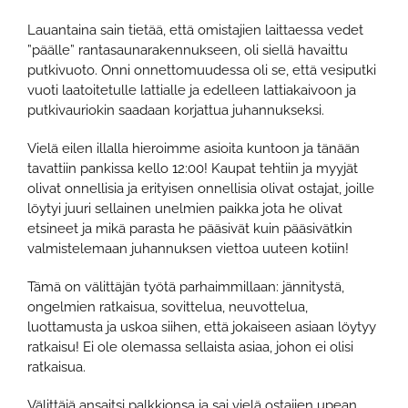
Lauantaina sain tietää, että omistajien laittaessa vedet
”päälle” rantasaunarakennukseen, oli siellä havaittu
putkivuoto. Onni onnettomuudessa oli se, että vesiputki
vuoti laatoitetulle lattialle ja edelleen lattiakaivoon ja
putkivauriokin saadaan korjattua juhannukseksi.
Vielä eilen illalla hieroimme asioita kuntoon ja tänään
tavattiin pankissa kello 12:00! Kaupat tehtiin ja myyjät
olivat onnellisia ja erityisen onnellisia olivat ostajat, joille
löytyi juuri sellainen unelmien paikka jota he olivat
etsineet ja mikä parasta he pääsivät kuin pääsivätkin
valmistelemaan juhannuksen viettoa uuteen kotiin!
Tämä on välittäjän työtä parhaimmillaan: jännitystä,
ongelmien ratkaisua, sovittelua, neuvottelua,
luottamusta ja uskoa siihen, että jokaiseen asiaan löytyy
ratkaisu! Ei ole olemassa sellaista asiaa, johon ei olisi
ratkaisua.
Välittäjä ansaitsi palkkionsa ja sai vielä ostajien upean