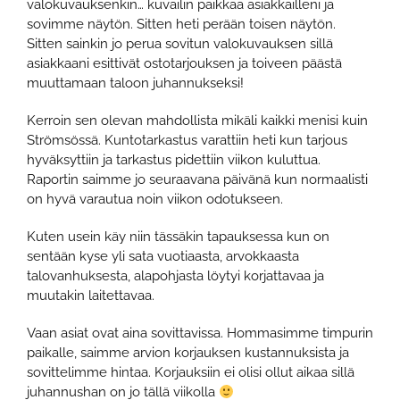
valokuvauksenkin… kuvailin paikkaa asiakkailleni ja
sovimme näytön. Sitten heti perään toisen näytön.
Sitten sainkin jo perua sovitun valokuvauksen sillä
asiakkaani esittivät ostotarjouksen ja toiveen päästä
muuttamaan taloon juhannukseksi!
Kerroin sen olevan mahdollista mikäli kaikki menisi kuin
Strömsössä. Kuntotarkastus varattiin heti kun tarjous
hyväksyttiin ja tarkastus pidettiin viikon kuluttua.
Raportin saimme jo seuraavana päivänä kun normaalisti
on hyvä varautua noin viikon odotukseen.
Kuten usein käy niin tässäkin tapauksessa kun on
sentään kyse yli sata vuotiaasta, arvokkaasta
talovanhuksesta, alapohjasta löytyi korjattavaa ja
muutakin laitettavaa.
Vaan asiat ovat aina sovittavissa. Hommasimme timpurin
paikalle, saimme arvion korjauksen kustannuksista ja
sovittelimme hintaa. Korjauksiin ei olisi ollut aikaa sillä
juhannushan on jo tällä viikolla