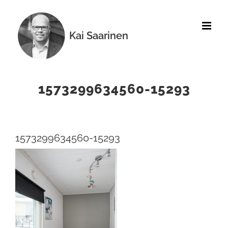
Skip
to
content
Kai Saarinen
1573299634560-15293
1573299634560-15293